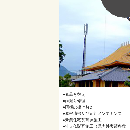
●⽡葺き替え
●⾬漏り修理
●⾬樋の掛け替え
●屋根清掃及び定期メンテナンス
●新築住宅⽡葺き施⼯
●社寺仏閣⽡施⼯（県内外実績多数）