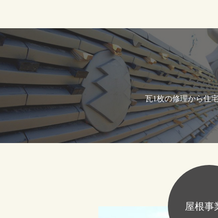
⽡1枚の修理から住
屋根事