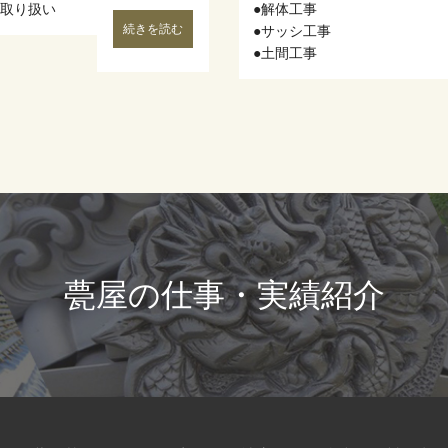
く取り扱い
●解体⼯事
続きを読む
●サッシ工事
●土間工事
甍屋の仕事・実績紹介