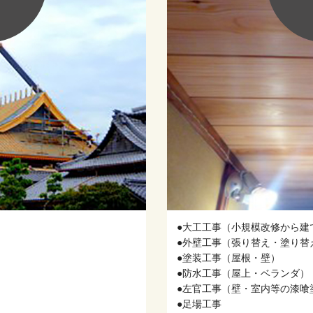
●⼤⼯⼯事（⼩規模改修から建
●外壁⼯事（張り替え・塗り替
●塗装⼯事（屋根・壁）
●防⽔⼯事（屋上・ベランダ）
●左官⼯事（壁・室内等の漆喰
●⾜場⼯事