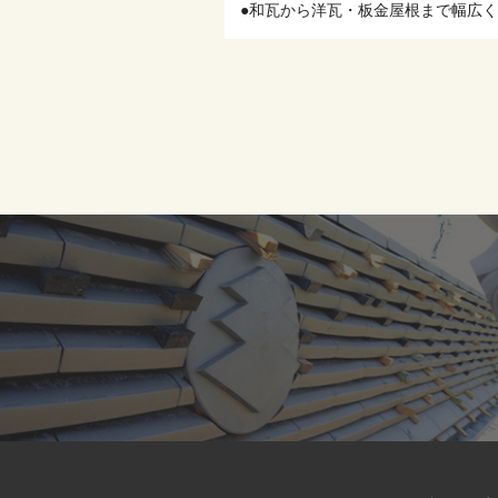
●和⽡から洋⽡・板⾦屋根まで幅広