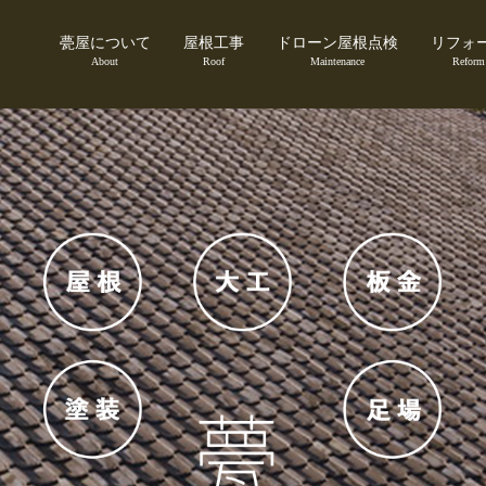
甍屋について
屋根工事
ドローン屋根点検
リフォ
About
Roof
Maintenance
Reform